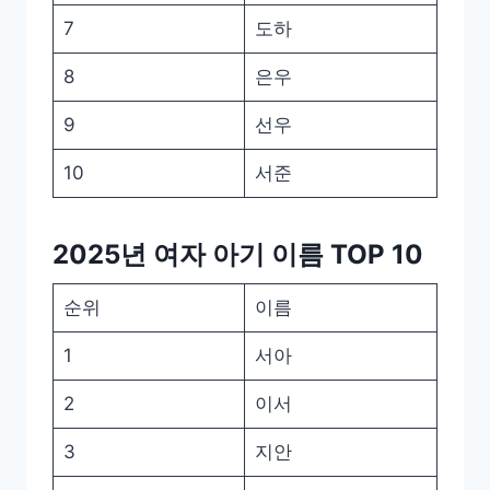
7
도하
8
은우
9
선우
10
서준
2025년 여자 아기 이름 TOP 10
순위
이름
1
서아
2
이서
3
지안