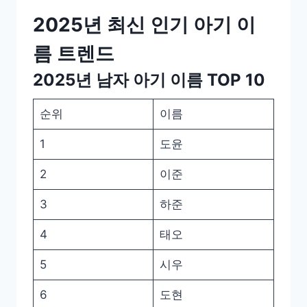
2025년 최신 인기 아기 이
름 트렌드
2025년 남자 아기 이름 TOP 10
순위
이름
1
도윤
2
이준
3
하준
4
태오
5
시우
6
도현